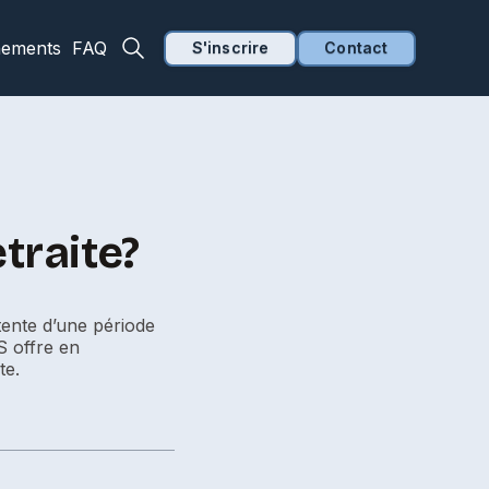
nements
FAQ
S'inscrire
Contact
traite?
tente d’une période
S offre en
te.